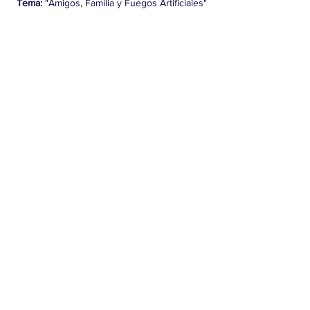
Tema:
 "Amigos, Familia y Fuegos Artificiales"
Compartir este evento
CONTACTO >
Teléfono:
208-421-9538
E:
info@twinfallsdems.org
FACEBOOK
TWITTER (también conocido como X)
Instagram
Pagado por el Comité Central Demócrata del
condado de Twin Falls
Carolyn White, Tesorera