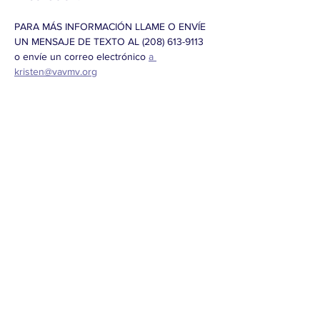
PARA MÁS INFORMACIÓN LLAME O ENVÍE 
UN MENSAJE DE TEXTO AL (208) 613-9113 
o envíe un correo electrónico 
a 
kristen@vavmv.org
Compartir este evento
CONTACTO >
Teléfono:
208-421-9538
E:
info@twinfallsdems.org
FACEBOOK
TWITTER (también conocido como X)