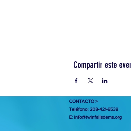
Compartir este eve
CONTACTO >
Teléfono: 208-421-9538
E:
info@twinfallsdems.org