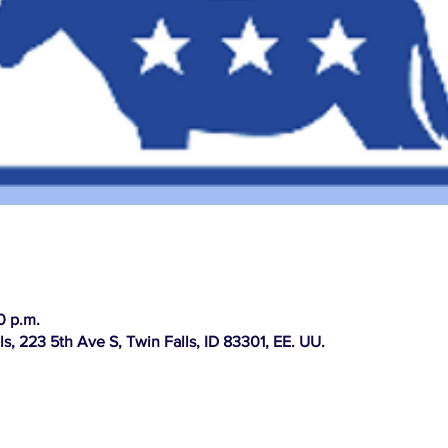
0 p.m.
s, 223 5th Ave S, Twin Falls, ID 83301, EE. UU.