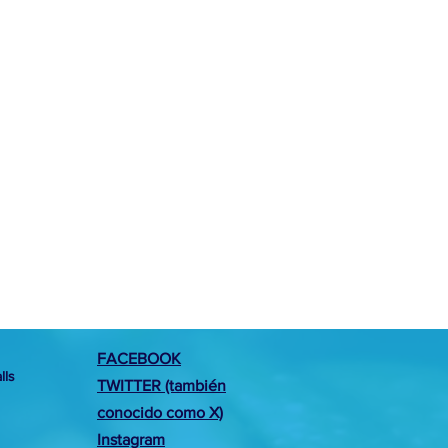
FACEBOOK
lls
TWITTER (también
conocido como X)
Instagram