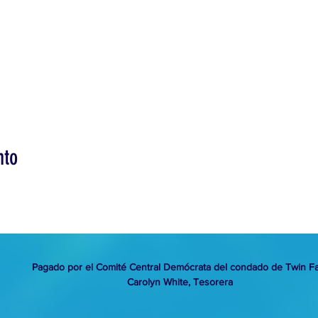
nto
Pagado por el Comité Central Demócrata del condado de Twin Fa
Carolyn White, Tesorera