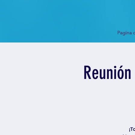
Pagina d
Reunión 
¡T