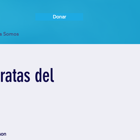
Donar
s Somos
ratas del
son